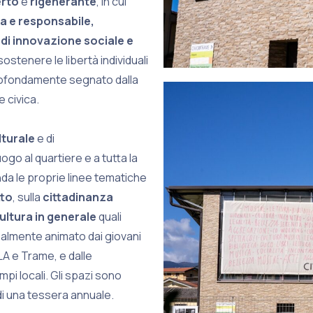
rto
e
rigenerante
, in cui
a e responsabile,
di innovazione sociale e
sostenere le libertà individuali
profondamente segnato dalla
 civica.
turale
e di
ogo al quartiere e a tutta la
nda le proprie linee tematiche
tto
, sulla
cittadinanza
ultura in generale
quali
ipalmente animato dai giovani
ALA e Trame, e dalle
mpi locali. Gli spazi sono
e di una tessera annuale.