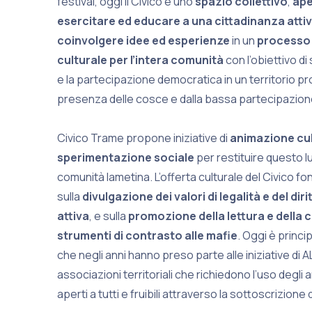
festival, oggi il Civico è uno
spazio collettivo
,
ape
esercitare ed educare a una cittadinanza attiv
coinvolgere idee ed esperienze
in un
processo 
culturale per l’intera comunità
con l’obiettivo di 
e la partecipazione democratica in un territorio 
presenza delle cosce e dalla bassa partecipazione
Civico Trame propone iniziative di
animazione cul
sperimentazione sociale
per restituire questo lu
comunità lametina. L’offerta culturale del Civico fo
sulla
divulgazione dei valori di legalità e del diri
attiva
, e sulla
promozione della lettura e della c
strumenti di contrasto alle mafie
. Oggi è princ
che negli anni hanno preso parte alle iniziative di 
associazioni territoriali che richiedono l’uso degli a
aperti a tutti e fruibili attraverso la sottoscrizion