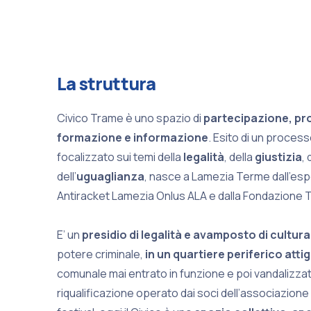
La struttura
Civico Trame è uno spazio di
partecipazione, pr
formazione e informazione
. Esito di un process
focalizzato sui temi della
legalità
, della
giustizia
, 
dell’
uguaglianza
, nasce a Lamezia Terme dall’esp
Antiracket Lamezia Onlus ALA e dalla Fondazione 
E’ un
presidio di legalità e avamposto di cultura
potere criminale,
in un quartiere periferico attig
comunale mai entrato in funzione e poi vandalizzat
riqualificazione operato dai soci dell’associazione 