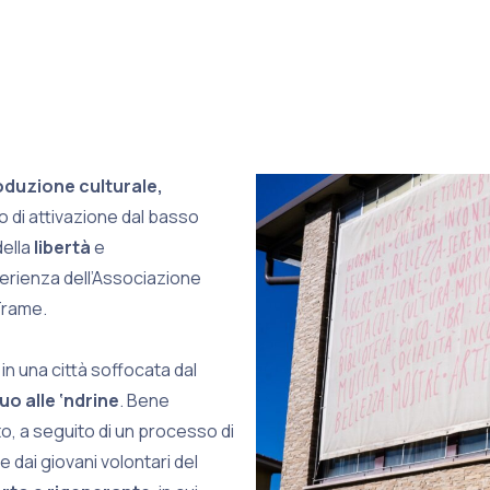
oduzione culturale,
o di attivazione dal basso
della
libertà
e
erienza dell’Associazione
Trame.
in una città soffocata dal
uo alle ‘ndrine
. Bene
o, a seguito di un processo di
e dai giovani volontari del