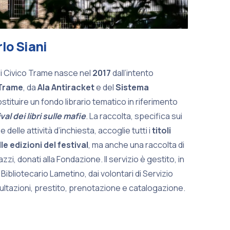
lo Siani
 di Civico Trame nasce nel
2017
dall’intento
Trame
, da
Ala Antiracket
e del
Sistema
ostituire un fondo librario tematico in riferimento
al dei libri sulle mafie
. La raccolta, specifica sui
e delle attività d’inchiesta, accoglie tutti i
titoli
e edizioni del festival
, ma anche una raccolta di
azzi, donati alla Fondazione. Il servizio è gestito, in
Bibliotecario Lametino, dai volontari di Servizio
sultazioni, prestito, prenotazione e catalogazione.